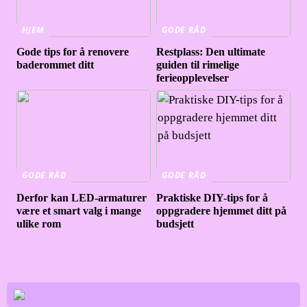
HJEM
GODE RÅD
Gode tips for å renovere
Restplass: Den ultimate
baderommet ditt
guiden til rimelige
ferieopplevelser
GODE RÅD
GODE RÅD
Derfor kan LED-armaturer
Praktiske DIY-tips for å
være et smart valg i mange
oppgradere hjemmet ditt på
ulike rom
budsjett