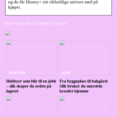
og du får Disney+ sitt rikholdige univers med på
kjøpet.
Keywords: beste filmer tv2 sumo
GODE RÅD
HJEM
Hobbyer som blir til en jobb
Fra byggeplass til bakgård:
– slik skaper du orden på
Slik bruker du murstein
lageret
kreativt hjemme