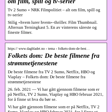
om film, spill og tv-serier
Tv 2 Sumo « NRK Filmpolitiet – alt om film, spill og
tv-serier
Stilig «hvem lurer hvem»-thriller. Film Thumbnail.
Aftersun Terningkast 5. En av vinterens såreste og
fineste filmer.
https:// www.dagbladet.no › tema › folkets-dom-de-best…
Folkets dom: De beste filmene fra
strømmetjenestene
De beste filmene fra TV 2 Sumo, Netflix, HBO og
Viaplay – Folkets dom: De beste filmene fra
strømmetjenestene
26. feb. 2021 — Vi har gått gjennom filmene som er
på Netflix, TV 2 Sumo, Viaplay og HBO februar 2021,
for å finne ut hva du bør se.
Vi har gått gjennom filmene som er på Netflix, TV 2
Sumo, Viaplay og HBO februar 2021, for å finne ut