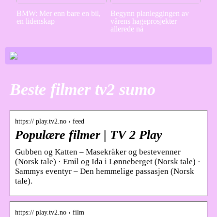
BMW: Mer enn bare en bil,
Begynn planleggingen av
en lidenskap
vårens hageprosjekter
allerede nå
Beste filmer tv2 sumo
https:// play.tv2.no › feed
Populære filmer | TV 2 Play
Gubben og Katten – Masekråker og bestevenner
(Norsk tale) · Emil og Ida i Lønneberget (Norsk tale) ·
Sammys eventyr – Den hemmelige passasjen (Norsk
tale).
https:// play.tv2.no › film