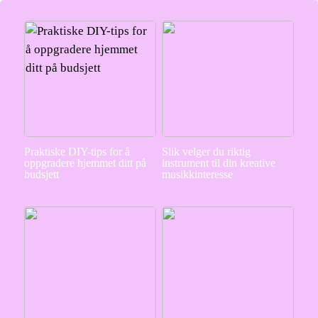
Praktiske DIY-tips for å
Slik velger du riktig
oppgradere hjemmet ditt på
instrument til din kreative
budsjett
musikkinteresse