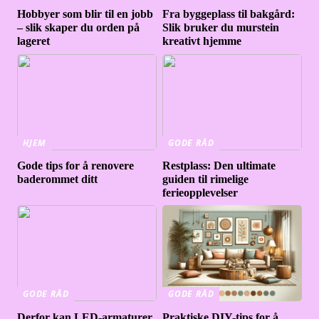
Hobbyer som blir til en jobb
Fra byggeplass til bakgård:
– slik skaper du orden på
Slik bruker du murstein
lageret
kreativt hjemme
HJEM
GODE RÅD
Gode tips for å renovere
Restplass: Den ultimate
baderommet ditt
guiden til rimelige
ferieopplevelser
GODE RÅD
GODE RÅD
Derfor kan LED-armaturer
Praktiske DIY-tips for å