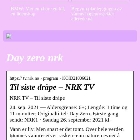
BMW: Mer enn bare en bil,
Begynn planleggingen av
en lidenskap
vårens hageprosjekter
allerede nå
Day zero nrk
https:// tv.nrk.no › program › KOID21006021
Til siste dråpe – NRK TV
NRK TV – Til siste dråpe
24. sep. 2021 — Aldersgrense: 6+; Lengde: 1 time og
11 minutter; Originaltittel: Day Zero. Første gang
sendt: NRK1 · Søndag 26. september 2021 kl.
Vann er liv. Men snart er det tomt. Over hele verden
tømmes vannreserver raskere enn naturen evner å