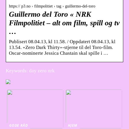
https:// p3.no › filmpolitiet › tag › guillermo-del-toro
Guillermo del Toro « NRK
Filmpolitiet – alt om film, spill og tv
…
Publisert 08.04.13, kl 11.58. / Oppdatert 08.04.13, kl
13.54. «Zero Dark Thirty»-stjerne til del Toro-film.
Oscar-nominerte Jessica Chastain skal spille i …
Keywords: day zero nrk
GODE RÅD
HJEM