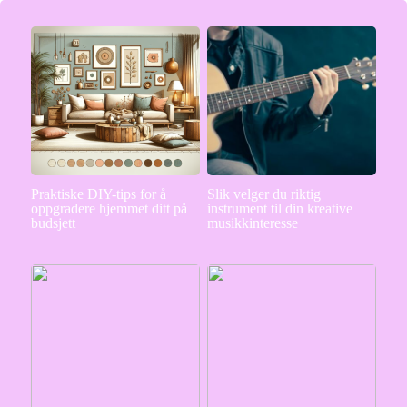
Praktiske DIY-tips for å
Slik velger du riktig
oppgradere hjemmet ditt på
instrument til din kreative
budsjett
musikkinteresse