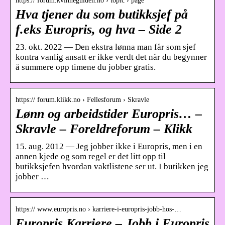
https:// forum.kvinneguiden.no › topic › page
Hva tjener du som butikksjef på
f.eks Europris, og hva – Side 2
23. okt. 2022 — Den ekstra lønna man får som sjef
kontra vanlig ansatt er ikke verdt det når du begynner
å summere opp timene du jobber gratis.
https:// forum.klikk.no › Fellesforum › Skravle
Lønn og arbeidstider Europris… –
Skravle – Foreldreforum – Klikk
15. aug. 2012 — Jeg jobber ikke i Europris, men i en
annen kjede og som regel er det litt opp til
butikksjefen hvordan vaktlistene ser ut. I butikken jeg
jobber …
https:// www.europris.no › karriere-i-europris-jobb-hos-…
Europris Karriere – Jobb i Europris