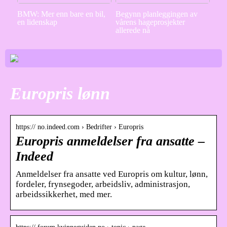
BMW: Mer enn bare en bil,
Begynn planleggingen av
en lidenskap
vårens hageprosjekter
allerede nå
Europris lønn
https:// no.indeed.com › Bedrifter › Europris
Europris anmeldelser fra ansatte –
Indeed
Anmeldelser fra ansatte ved Europris om kultur, lønn,
fordeler, frynsegoder, arbeidsliv, administrasjon,
arbeidssikkerhet, med mer.