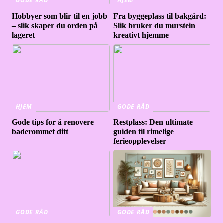
GODE RÅD
HJEM
Hobbyer som blir til en jobb
Fra byggeplass til bakgård:
– slik skaper du orden på
Slik bruker du murstein
lageret
kreativt hjemme
HJEM
GODE RÅD
Gode tips for å renovere
Restplass: Den ultimate
baderommet ditt
guiden til rimelige
ferieopplevelser
GODE RÅD
GODE RÅD