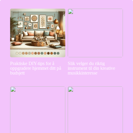
Praktiske DIY-tips for å
Slik velger du riktig
oppgradere hjemmet ditt på
instrument til din kreative
budsjett
musikkinteresse