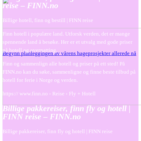
reise – FINN.no
Billige hotell, finn og bestill | FINN reise
Finn hotell i populære land. Utforsk verden, det er mange
spennende land å besøke. Her er et utvalg med gode priser
på hotell og overnatting.
Begynn planleggingen av vårens hageprosjekter allerede nå
Finn og sammenlign alle hotell og priser på ett sted! På
FINN.no kan du søke, sammenligne og finne beste tilbud på
hotell for ferie i Norge og verden.
https:// www.finn.no › Reise › Fly + Hotell
Billige pakkereiser, finn fly og hotell |
FINN reise – FINN.no
Billige pakkereiser, finn fly og hotell | FINN reise