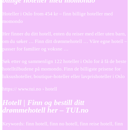
billige hoteller med momondo
Hoteller i Oslo from 454 kr – finn billige hoteller med
momondo
Her finner du ditt hotell, enten du reiser med eller uten barn,
om du søker … Finn ditt drømmehotell … Våre egne hotell –
passer for familier og voksne …
Søk etter og sammenlign 122 hoteller i Oslo for å få de beste
hotelltilbudene på momondo. Finn de billigste prisene for
luksushoteller, boutique-hoteller eller lavprishoteller i Oslo
https:// www.tui.no › hotell
Hotell | Finn og bestill ditt
drømmehotell her – TUI.no
Keywords: finn hotell, finn no hotell, finn reise hotell, finn