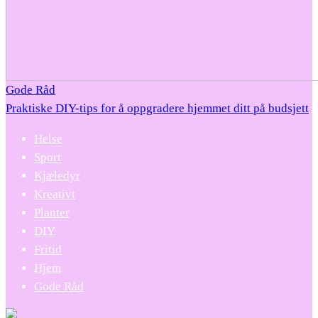
Gode Råd
Praktiske DIY-tips for å oppgradere hjemmet ditt på budsjett
Helse
Sport
Kjæledyr
Kreativt
Planter
DIY
Fritid
Hjem
Gode Råd