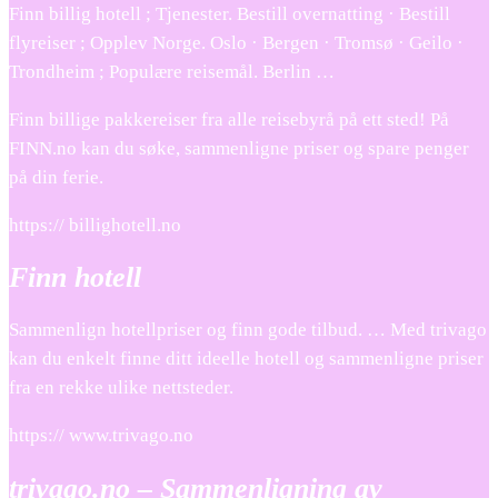
Finn billig hotell ; Tjenester. Bestill overnatting · Bestill
flyreiser ; Opplev Norge. Oslo · Bergen · Tromsø · Geilo ·
Trondheim ; Populære reisemål. Berlin …
Finn billige pakkereiser fra alle reisebyrå på ett sted! På
FINN.no kan du søke, sammenligne priser og spare penger
på din ferie.
https:// billighotell.no
Finn hotell
Sammenlign hotellpriser og finn gode tilbud. … Med trivago
kan du enkelt finne ditt ideelle hotell og sammenligne priser
fra en rekke ulike nettsteder.
https:// www.trivago.no
trivago.no – Sammenligning av