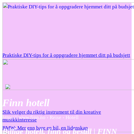
Praktiske DIY-tips for å oppgradere hjemmet ditt på budsjett
Finn hotell
Slik velger du riktig instrument til din kreative
https:// www.finn.no › Reise › Hotell
musikkinteresse
BMW: Mer enn bare en bil, en lidenskap
Billige hotell, finn og bestill | FINN