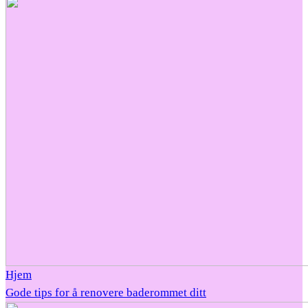
Hjem
Gode tips for å renovere baderommet ditt