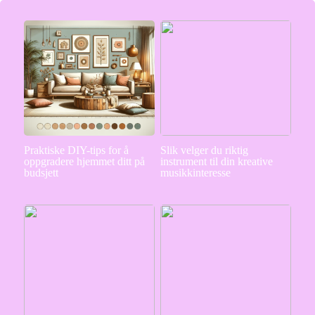
Praktiske DIY-tips for å
Slik velger du riktig
oppgradere hjemmet ditt på
instrument til din kreative
budsjett
musikkinteresse