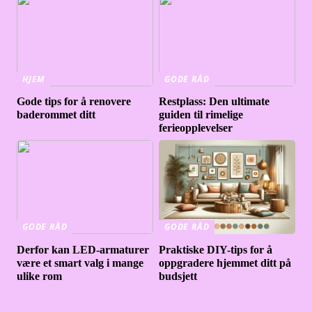
HJEM
GODE RÅD
Gode tips for å renovere
Restplass: Den ultimate
baderommet ditt
guiden til rimelige
ferieopplevelser
GODE RÅD
GODE RÅD
Derfor kan LED-armaturer
Praktiske DIY-tips for å
være et smart valg i mange
oppgradere hjemmet ditt på
ulike rom
budsjett