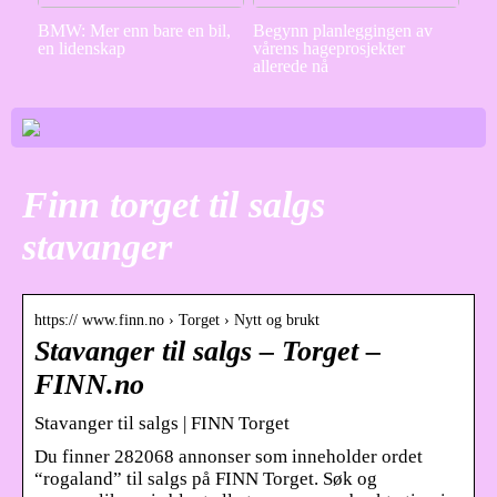
BMW: Mer enn bare en bil,
Begynn planleggingen av
en lidenskap
vårens hageprosjekter
allerede nå
Finn torget til salgs
stavanger
https:// www.finn.no › Torget › Nytt og brukt
Stavanger til salgs – Torget –
FINN.no
Stavanger til salgs | FINN Torget
Du finner 282068 annonser som inneholder ordet
“rogaland” til salgs på FINN Torget. Søk og