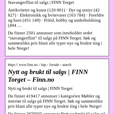
Stavangerflint til salgs | FINN Torget
Antikviteter og kunst (120 001) · Dyr og utstyr (42
827) · Elektronikk og hvitevarer (163 784) · Foreldre
og barn (451 149) · Fritid, hobby og underholdning
(494 …
Du finner 2501 annonser som inneholder ordet
“stavangerflint” til salgs på FINN Torget. Søk og
sammenlikn pris blant alle typer nye og brukte ting i
hele Norge!
https:// www.finn.no › bap › forsale › search
Nytt og brukt til salgs | FINN
Torget – Finn.no
Nytt og brukt til salgs | FINN Torget
Du finner 419417 annonser i kategorien Møbler og
interiør til salgs på FINN Torget. Søk og sammenlikn
pris blant alle typer nye og brukte ting i hele Norge!
Du finner 2870595 annonser Nytt og brukt til salgs på