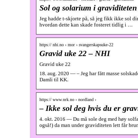
Sol og solarium i graviditete
Jeg hadde t-skjorte på, så jeg fikk ikke sol 
hvordan dette kan skade fosteret tidlig i …
https:// nhi.no › mor › svangerskapsuke-22
Gravid uke 22 – NHI
Gravid uke 22
18. aug. 2020 — – Jeg har fått masse solskader
Damli til KK.
https:// www.nrk.no › nordland ›
– Ikke sol deg hvis du er gr
4. okt. 2016 — Du må sole deg med høy solfak
også!) da man under graviditeten lett får br