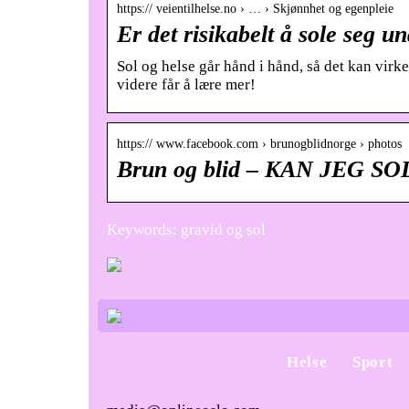
https:// veientilhelse.no › … › Skjønnhet og egenpleie
Er det risikabelt å sole seg un
Sol og helse går hånd i hånd, så det kan virke 
videre får å lære mer!
https:// www.facebook.com › brunogblidnorge › photos
Brun og blid – KAN JEG 
Keywords: gravid og sol
Helse
Sport