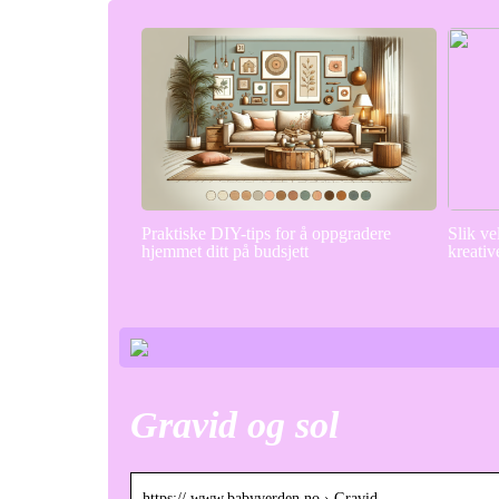
Praktiske DIY-tips for å oppgradere
Slik ve
hjemmet ditt på budsjett
kreativ
Gravid og sol
https:// www.babyverden.no › Gravid