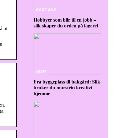
GODE RÅD
Hobbyer som blir til en jobb –
slik skaper du orden på lageret
å at
en
HJEM
Fra byggeplass til bakgård: Slik
bruker du murstein kreativt
hjemme
en.
ta