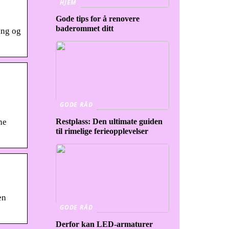
HJEM
Gode tips for å renovere
baderommet ditt
ing og
GODE RÅD
ne
Restplass: Den ultimate guiden
til rimelige ferieopplevelser
en
GODE RÅD
Derfor kan LED-armaturer