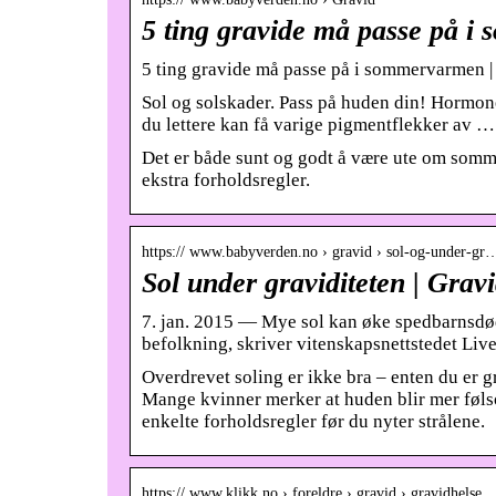
5 ting gravide må passe på 
5 ting gravide må passe på i sommervarmen |
Sol og solskader. Pass på huden din! Hormonen
du lettere kan få varige pigmentflekker av …
Det er både sunt og godt å være ute om somme
ekstra forholdsregler.
https:// www.babyverden.no › gravid › sol-og-under-gr
Sol under graviditeten | Grav
7. jan. 2015 — Mye sol kan øke spedbarnsdød
befolkning, skriver vitenskapsnettstedet Li
Overdrevet soling er ikke bra – enten du er gr
Mange kvinner merker at huden blir mer følsom
enkelte forholdsregler før du nyter strålene.
https:// www.klikk.no › foreldre › gravid › gravidhelse