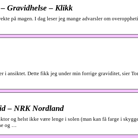
n – Gravidhelse – Klikk
direkte på magen. I dag leser jeg mange advarsler om overopphet
 i ansiktet. Dette fikk jeg under min forrige graviditet, sier To
avid – NRK Nordland
tor og helst ikke være lenge i solen (man kan få farge i skygg
une og …