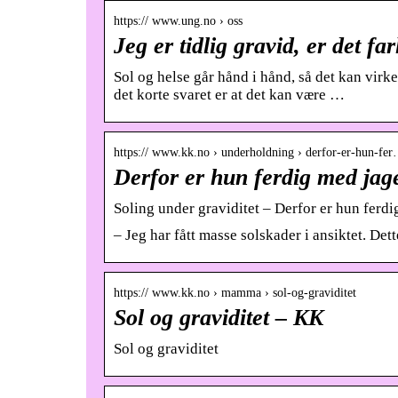
https:// www.ung.no › oss
Jeg er tidlig gravid, er det fa
Sol og helse går hånd i hånd, så det kan virke 
det korte svaret er at det kan være …
https:// www.kk.no › underholdning › derfor-er-hun-fe
Derfor er hun ferdig med jage
Soling under graviditet – Derfor er hun ferdi
– Jeg har fått masse solskader i ansiktet. Det
https:// www.kk.no › mamma › sol-og-graviditet
Sol og graviditet – KK
Sol og graviditet