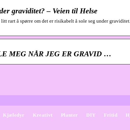
der graviditet? – Veien til Helse
litt rart å spørre om det er risikabelt å sole seg under graviditet
SOLE MEG NÅR JEG ER GRAVID …
Kjæledyr
Kreativt
Planter
DIY
Fritid
H