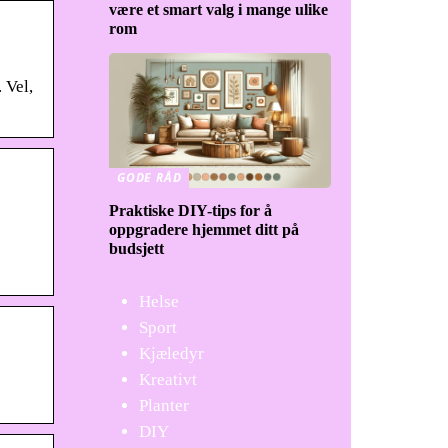
være et smart valg i mange ulike
rom
 Vel,
GODE RÅD
Praktiske DIY-tips for å
oppgradere hjemmet ditt på
budsjett
Helse
Sport
Kjæledyr
Kreativt
Planter
DIY