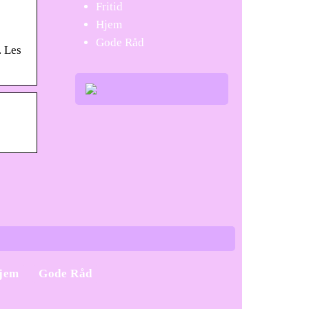
Fritid
Hjem
Gode Råd
. Les
jem
Gode Råd