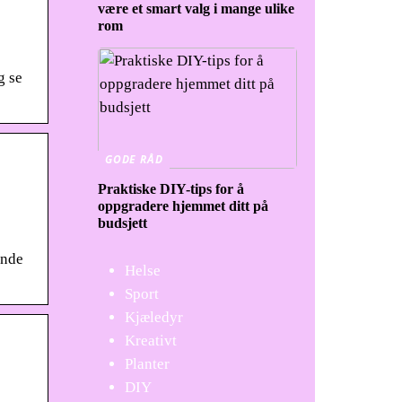
være et smart valg i mange ulike
rom
g se
GODE RÅD
Praktiske DIY-tips for å
oppgradere hjemmet ditt på
budsjett
ende
Helse
Sport
Kjæledyr
Kreativt
Planter
DIY