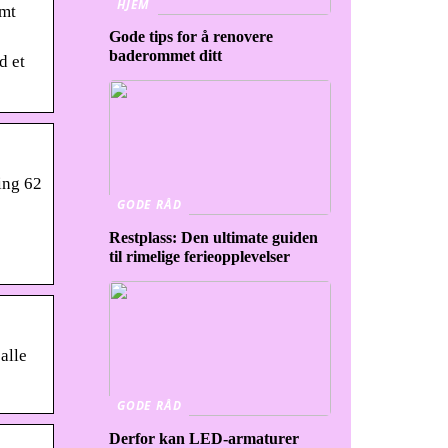
HJEM
amt
Gode tips for å renovere
baderommet ditt
d et
ing 62
GODE RÅD
Restplass: Den ultimate guiden
til rimelige ferieopplevelser
alle
GODE RÅD
Derfor kan LED-armaturer