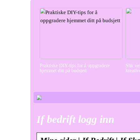
Praktiske DIY-tips for å oppgradere
Slik ve
hjemmet ditt på budsjett
kreativ
If bedrift logg inn