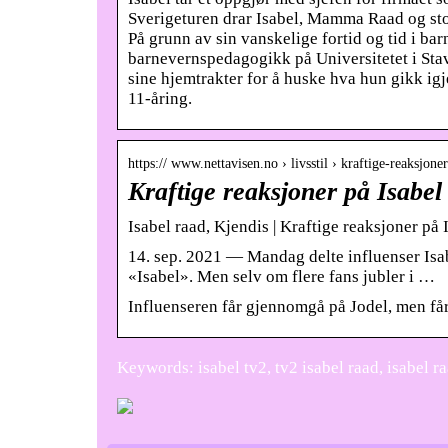
Sverigeturen drar Isabel, Mamma Raad og sto
På grunn av sin vanskelige fortid og tid i barn
barnevernspedagogikk på Universitetet i Stava
sine hjemtrakter for å huske hva hun gikk i
11-åring.
https:// www.nettavisen.no › livsstil › kraftige-reaksjon
Kraftige reaksjoner på Isabe
Isabel raad, Kjendis | Kraftige reaksjoner p
14. sep. 2021 — Mandag delte influenser Isabe
«Isabel». Men selv om flere fans jubler i …
Influenseren får gjennomgå på Jodel, men får 
Keywords: isabel tv2, tv2 isabel raad, isabel ra