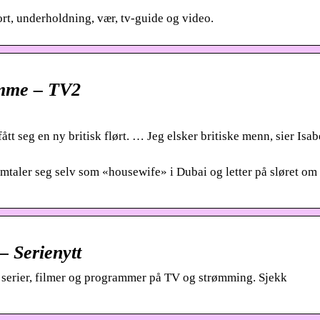
ort, underholdning, vær, tv-guide og video.
amme – TV2
t seg en ny britisk flørt. … Jeg elsker britiske menn, sier Isab
er seg selv som «housewife» i Dubai og letter på sløret om
– Serienytt
 serier, filmer og programmer på TV og strømming. Sjekk