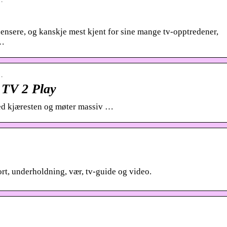
uensere, og kanskje mest kjent for sine mange tv-opptredener,
 …
a…
| TV 2 Play
 med kjæresten og møter massiv …
ort, underholdning, vær, tv-guide og video.