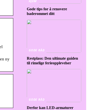
HJEM
Gode tips for å renovere
baderommet ditt
el
GODE RÅD
Restplass: Den ultimate guiden
 en ny
til rimelige ferieopplevelser
GODE RÅD
Derfor kan LED-armaturer