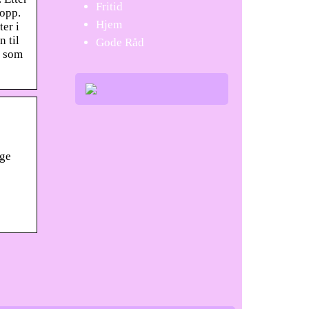
Fritid
 opp.
Hjem
ter i
n til
Gode Råd
a som
nge