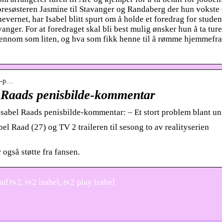
resøsteren Jasmine til Stavanger og Randaberg der hun vokste
evernet, har Isabel blitt spurt om å holde et foredrag for studen
nger. For at foredraget skal bli best mulig ønsker hun å ta ture
gjennom som liten, og hva som fikk henne til å rømme hjemmefr
er-p…
l Raads penisbilde-kommentar
å Isabel Raads penisbilde-kommentar: – Et stort problem blant u
l Raad (27) og TV 2 traileren til sesong to av realityserien
også støtte fra fansen.
ad tv2, tv2 isabel, tv2 play isabel