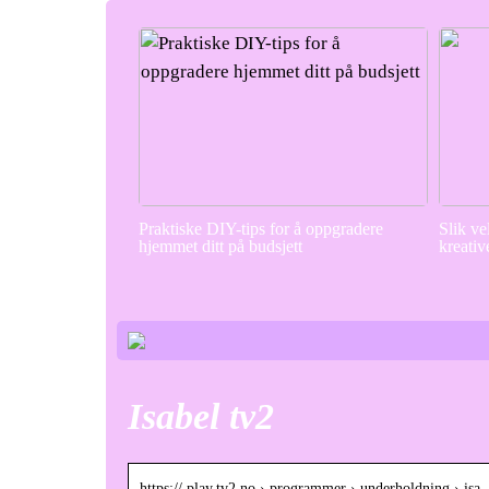
Praktiske DIY-tips for å oppgradere
Slik ve
hjemmet ditt på budsjett
kreativ
Isabel tv2
https:// play.tv2.no › programmer › underholdning › is