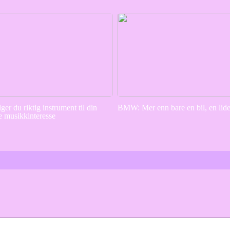
lger du riktig instrument til din
BMW: Mer enn bare en bil, en lid
e musikkinteresse
a…