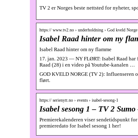
TV 2 er Norges beste nettsted for nyheter, sp
https:// www.tv2.no › underholdning › God kveld Norge
Isabel Raad hinter om ny fl
Isabel Raad hinter om ny flamme
17. jan. 2023 — NY FLØRT: Isabel Raad har fåt
Raad (28) i en video på Youtube-kanalen …
GOD KVELD NORGE (TV 2): Influenseren omtal
flørt.
https:// serienytt.no › events › isabel-sesong-1
Isabel sesong 1 – TV 2 Sumo 
Premierekalenderen viser sendetidspunkt for
premieredato for Isabel sesong 1 her!