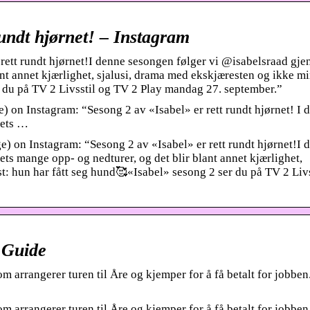
rundt hjørnet! – Instagram
 rett rundt hjørnet!I denne sesongen følger vi @isabelsraad gj
ant annet kjærlighet, sjalusi, drama med ekskjæresten og ikke mi
r du på TV 2 Livsstil og TV 2 Play mandag 27. september.”
on Instagram: “Sesong 2 av «Isabel» er rett rundt hjørnet! I 
vets …
 on Instagram: “Sesong 2 av «Isabel» er rett rundt hjørnet!I 
ts mange opp- og nedturer, og det blir blant annet kjærlighet,
t: hun har fått seg hund🥰«Isabel» sesong 2 ser du på TV 2 Livs
 Guide
om arrangerer turen til Åre og kjemper for å få betalt for jobben.
om arrangerer turen til Åre og kjemper for å få betalt for jobben.