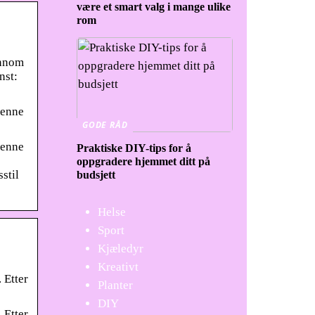
være et smart valg i mange ulike
rom
ennom
nst:
denne
GODE RÅD
denne
Praktiske DIY-tips for å
oppgradere hjemmet ditt på
stil
budsjett
Helse
Sport
Kjæledyr
Kreativt
 Etter
Planter
DIY
 Etter