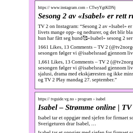
https:// www.instagram.com › CTwyYgtKDNj
Sesong 2 av «Isabel» er rett 
TV 2 on Instagram: “Sesong 2 av «Isabel» er
livets mange opp- og nedturer, og det blir bl
hun har fått seg hund🥰«Isabel» sesong 2 se
1661 Likes, 13 Comments – TV 2 (@tv2norge) 
sesongen følger vi @isabelsraad gjennom li
1,661 Likes, 13 Comments – TV 2 (@tv2norge)
sesongen følger vi @isabelsraad gjennom live
sjalusi, drama med ekskjæresten og ikke mins
og TV 2 Play mandag 27. september.”
https:// tvguide.vg.no › program › isabel
Isabel – Strømme online | TV
Isabel tar et oppgjør med sjefen for firmaet s
Sverigeturen drar Isabel, …
Isabel tar et oppgjør med sjefen for firmaet s