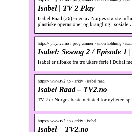
Isabel | TV 2 Play
Isabel Raad (26) er en av Norges største infl
plastiske operasjoner og krangling i sosiale
https:// play.tv2.no › programmer › underholdning › is
Isabel: Sesong 2 / Episode 1 
Isabel er tilbake fra tre ukers ferie i Dubai
https:// www.tv2.no › arkiv › isabel raad
Isabel Raad – TV2.no
TV 2 er Norges beste nettsted for nyheter, sp
https:// www.tv2.no › arkiv › isabel
Isabel – TV2.no