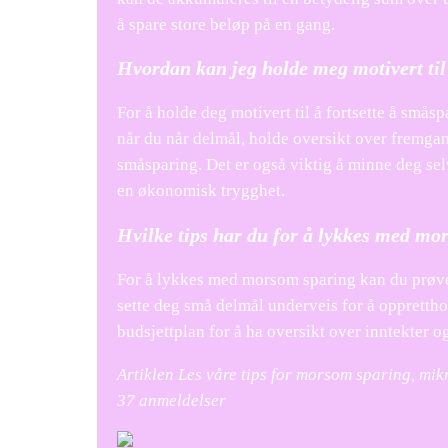
å spare store beløp på en gang.
Hvordan kan jeg holde meg motivert til
For å holde deg motivert til å fortsette å små
når du når delmål, holde oversikt over fremgan
småsparing. Det er også viktig å minne deg selv
en økonomisk trygghet.
Hvilke tips har du for å lykkes med mo
For å lykkes med morsom sparing kan du prøve å
sette deg små delmål underveis for å opprettho
budsjettplan for å ha oversikt over inntekter o
Artiklen Les våre tips for morsom sparing, mi
37
anmeldelser