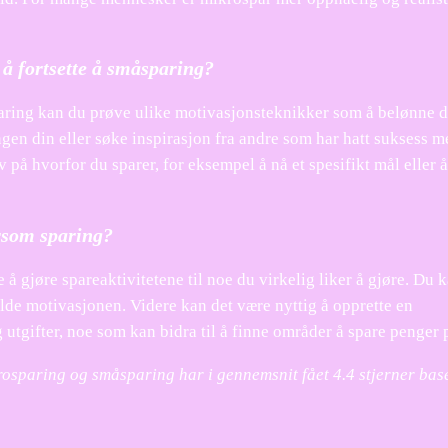
 å fortsette å småsparing?
sparing kan du prøve ulike motivasjonsteknikker som å belønne d
gen din eller søke inspirasjon fra andre som har hatt suksess m
 på hvorfor du sparer, for eksempel å nå et spesifikt mål eller 
rsom sparing?
 gjøre spareaktivitetene til noe du virkelig liker å gjøre. Du 
lde motivasjonen. Videre kan det være nyttig å opprette en
g utgifter, noe som kan bidra til å finne områder å spare penger 
krosparing og småsparing har i gennemsnit fået
4.4
stjerner bas