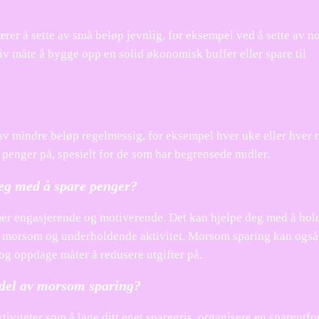
er å sette av små beløp jevnlig, for eksempel ved å sette av n
v måte å bygge opp en solid økonomisk buffer eller spare til
 av mindre beløp regelmessig, for eksempel hver uke eller hver
penger på, spesielt for de som har begrensede midler.
g med å spare penger?
mer engasjerende og motiverende. Det kan hjelpe deg med å hol
 en morsom og underholdende aktivitet. Morsom sparing kan også
og oppdage måter å redusere utgifter på.
n del av morsom sparing?
viteter som å lage ditt eget sparegris, organisere en spareutfo