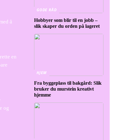
GODE RÅD
Hobbyer som blir til en jobb –
 med å
slik skaper du orden på lageret
rette en
pare
HJEM
Fra byggeplass til bakgård: Slik
bruker du murstein kreativt
hjemme
e
e og