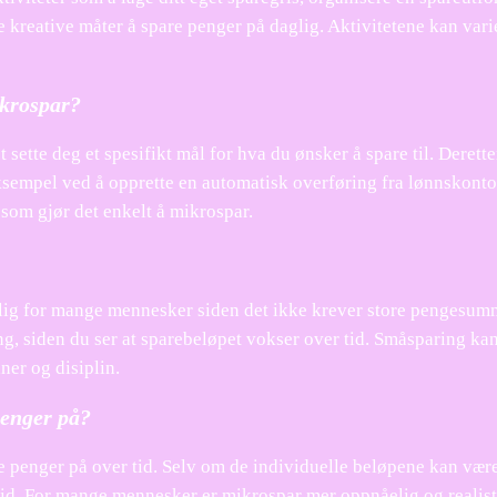
 kreative måter å spare penger på daglig. Aktivitetene kan vari
krospar?
ette deg et spesifikt mål for hva du ønsker å spare til. Derette
ksempel ved å opprette en automatisk overføring fra lønnskonto
 som gjør det enkelt å mikrospar.
lig for mange mennesker siden det ikke krever store pengesum
ng, siden du ser at sparebeløpet vokser over tid. Småsparing ka
er og disiplin.
penger på?
e penger på over tid. Selv om de individuelle beløpene kan vær
tid. For mange mennesker er mikrospar mer oppnåelig og realis