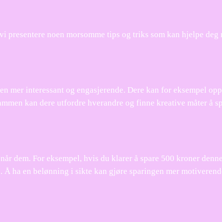
l vi presentere noen morsomme tips og triks som kan hjelpe deg
n mer interessant og engasjerende. Dere kan for eksempel opp
 Sammen kan dere utfordre hverandre og finne kreative måter å s
 når dem. For eksempel, hvis du klarer å spare 500 kroner denn
 Å ha en belønning i sikte kan gjøre sparingen mer motiverend