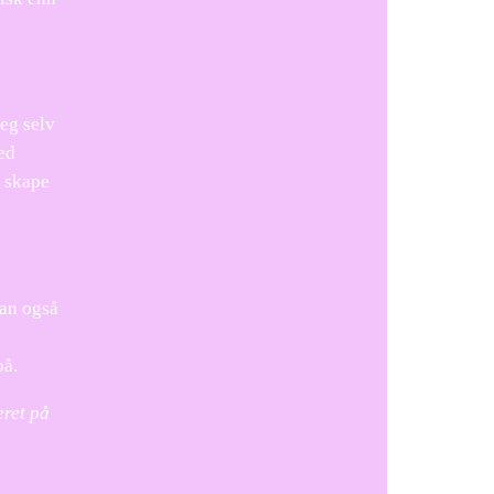
eg selv
ed
å skape
kan også
på.
eret på