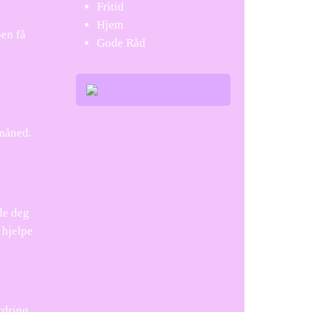
Fritid
Hjem
oen få
Gode Råd
 måned.
de deg
 hjelpe
rdring