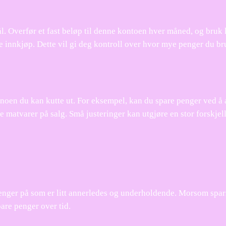
l. Overfør et fast beløp til denne kontoen hver måned, og bruk
ge innkjøp. Dette vil gi deg kontroll over hvor mye penger du br
 noen du kan kutte ut. For eksempel, kan du spare penger ved å 
 matvarer på salg. Små justeringer kan utgjøre en stor forskjel
penger på som er litt annerledes og underholdende. Morsom spa
are penger over tid.