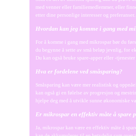
med venner eller familiemedlemmer, eller finne
etter dine personlige interesser og preferanser.
Hvordan kan jeg komme i gang med mi
For å komme i gang med mikrospar bør du først s
du begynne å sette av små beløp jevnlig, for e
Du kan også bruke spare-apper eller -tjenester
Hva er fordelene ved småsparing?
Småsparing kan være mer realistisk og oppnåe
kan også gi en følelse av progresjon og mestri
hjelpe deg med å utvikle sunne økonomiske van
Er mikrospar en effektiv måte å spare 
Ja, mikrospar kan være en effektiv måte å spar
kan de akkumuleres til en betydelig sum over 