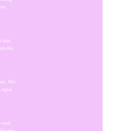
ere
r kan
en din.
mer. Det
n også
e små,
tisk enn