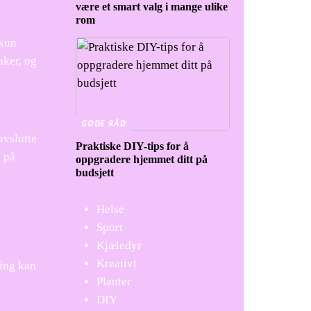
være et smart valg i mange ulike
rom
 kun
uker, og
GODE RÅD
avslutte
Praktiske DIY-tips for å
l på
oppgradere hjemmet ditt på
budsjett
Helse
Sport
Kjæledyr
Kreativt
ring kan
Planter
DIY