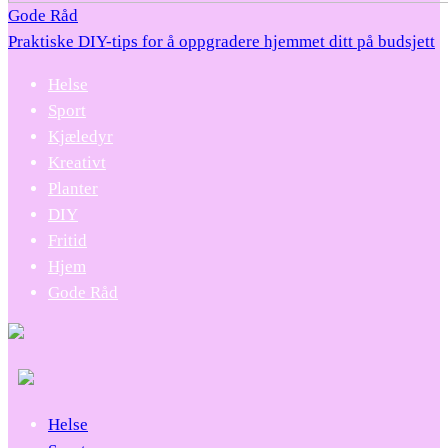
Gode Råd
Praktiske DIY-tips for å oppgradere hjemmet ditt på budsjett
Helse
Sport
Kjæledyr
Kreativt
Planter
DIY
Fritid
Hjem
Gode Råd
Helse