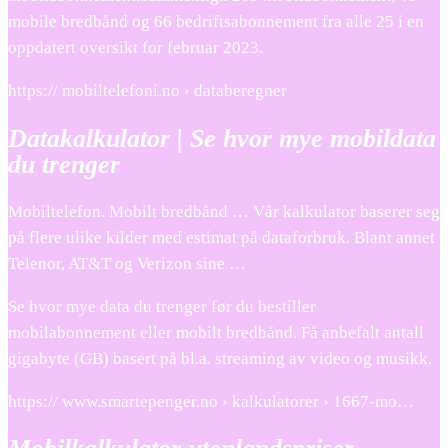
mobile bredbånd og 66 bedriftsabonnement fra alle 25 i en
oppdatert oversikt for februar 2023.
https:// mobiltelefoni.no › databeregner
Datakalkulator | Se hvor mye mobildata
du trenger
Mobiltelefon. Mobilt bredbånd … Vår kalkulator baserer seg
på flere ulike kilder med estimat på dataforbruk. Blant annet
Telenor, AT&T og Verizon sine …
Se hvor mye data du trenger før du bestiller
mobilabonnement eller mobilt bredbånd. Få anbefalt antall
gigabyte (GB) basert på bl.a. streaming av video og musikk.
https:// www.smartepenger.no › kalkulatorer › 1667-mo…