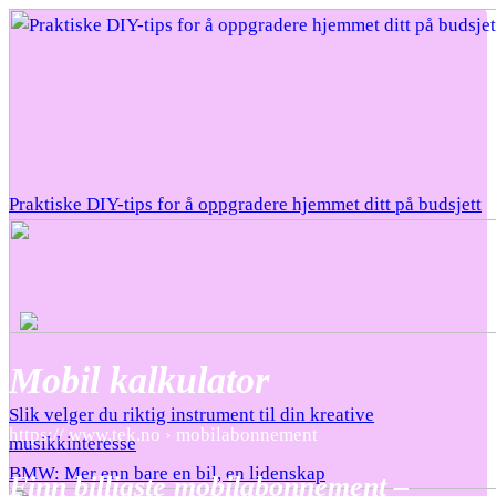
Praktiske DIY-tips for å oppgradere hjemmet ditt på budsjett
Mobil kalkulator
Slik velger du riktig instrument til din kreative
https:// www.tek.no › mobilabonnement
musikkinteresse
BMW: Mer enn bare en bil, en lidenskap
Finn billigste mobilabonnement –