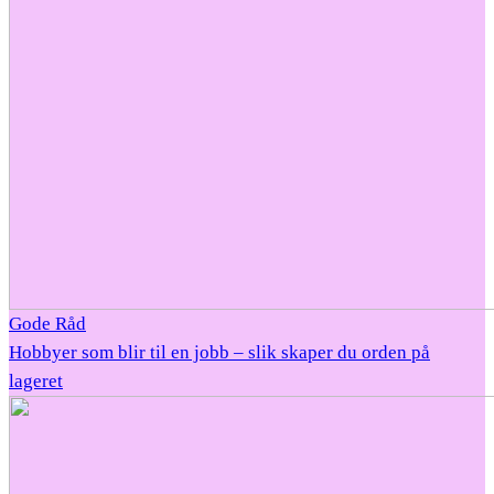
Gode Råd
Hobbyer som blir til en jobb – slik skaper du orden på
lageret