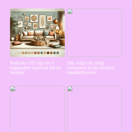
Praktiske DIY-tips for å
Slik velger du riktig
oppgradere hjemmet ditt på
instrument til din kreative
budsjett
musikkinteresse