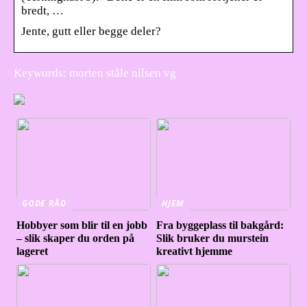
bredt, …
Jente, gutt eller begge deler?
Keywords: morten ståle nilsen vg
GODE RÅD
HJEM
Hobbyer som blir til en jobb
Fra byggeplass til bakgård:
– slik skaper du orden på
Slik bruker du murstein
lageret
kreativt hjemme