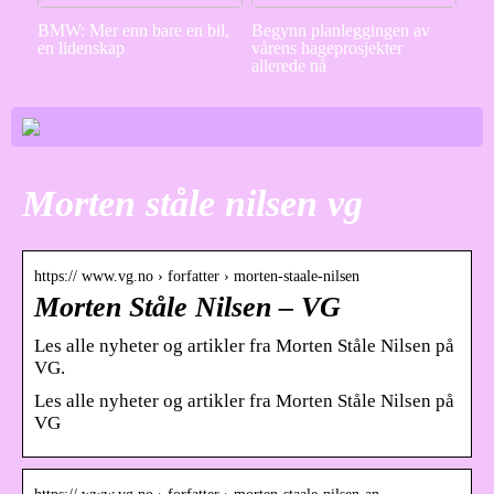
BMW: Mer enn bare en bil,
Begynn planleggingen av
en lidenskap
vårens hageprosjekter
allerede nå
Morten ståle nilsen vg
https:// www.vg.no › forfatter › morten-staale-nilsen
Morten Ståle Nilsen – VG
Les alle nyheter og artikler fra Morten Ståle Nilsen på
VG.
Les alle nyheter og artikler fra Morten Ståle Nilsen på
VG