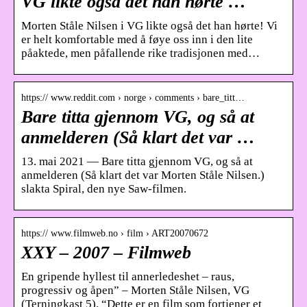
VG likte også det han hørte …
Morten Ståle Nilsen i VG likte også det han hørte! Vi
er helt komfortable med å føye oss inn i den lite
påaktede, men påfallende rike tradisjonen med…
https:// www.reddit.com › norge › comments › bare_titt…
Bare titta gjennom VG, og så at
anmelderen (Så klart det var …
13. mai 2021 — Bare titta gjennom VG, og så at
anmelderen (Så klart det var Morten Ståle Nilsen.)
slakta Spiral, den nye Saw-filmen.
https:// www.filmweb.no › film › ART20070672
XXY – 2007 – Filmweb
En gripende hyllest til annerledeshet – raus,
progressiv og åpen” – Morten Ståle Nilsen, VG
(Terningkast 5). “Dette er en film som fortjener et