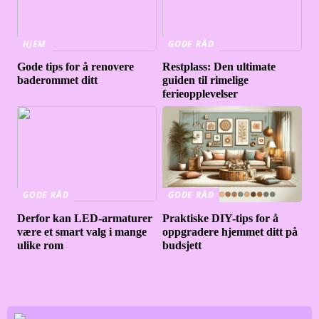
HJEM
GODE RÅD
Gode tips for å renovere
Restplass: Den ultimate
baderommet ditt
guiden til rimelige
ferieopplevelser
GODE RÅD
GODE RÅD
Derfor kan LED-armaturer
Praktiske DIY-tips for å
være et smart valg i mange
oppgradere hjemmet ditt på
ulike rom
budsjett