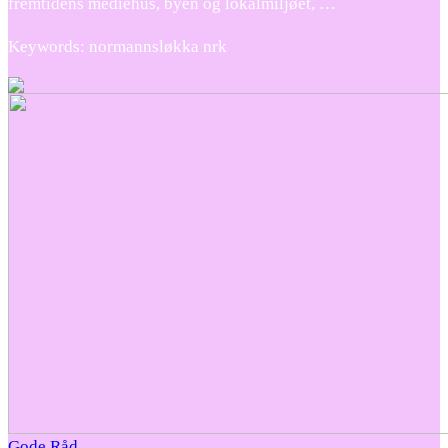
fremtidens mediehus, byen og lokalmiljøet, …
Keywords: normannsløkka nrk
Gode Råd