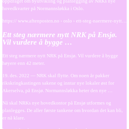
oppdraget om byutvikling og planlegging av NRKs nye
hovedkvarter på Normannsløkka i Oslo.
https:// www.aftenposten.no › oslo › ett-steg-naermere-nytt…
Ett steg nærmere nytt NRK på Ensjø.
Vil vurdere å bygge …
Ett steg nærmere nytt NRK på Ensjø. Vil vurdere å bygge
høyere enn 42 meter.
19. des. 2022 — NRK skal flytte. Om noen år pakker
rikskringkastingen sakene og inntar nye lokaler øst for
Akerselva, på Ensjø. Normannsløkka heter den nye …
Nå skal NRKs nye hovedkontor på Ensjø utformes og
planlegges. De aller første tankene om hvordan det kan bli,
er nå klare.