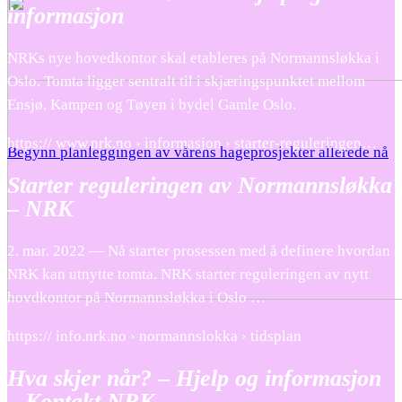
informasjon
NRKs nye hovedkontor skal etableres på Normannsløkka i
Oslo. Tomta ligger sentralt til i skjæringspunktet mellom
Ensjø, Kampen og Tøyen i bydel Gamle Oslo.
https:// www.nrk.no › informasjon › starter-reguleringen…
Begynn planleggingen av vårens hageprosjekter allerede nå
Starter reguleringen av Normannsløkka
– NRK
2. mar. 2022 — Nå starter prosessen med å definere hvordan
NRK kan utnytte tomta. NRK starter reguleringen av nytt
hovdkontor på Normannsløkka i Oslo …
https:// info.nrk.no › normannslokka › tidsplan
Hva skjer når? – Hjelp og informasjon
– Kontakt NRK