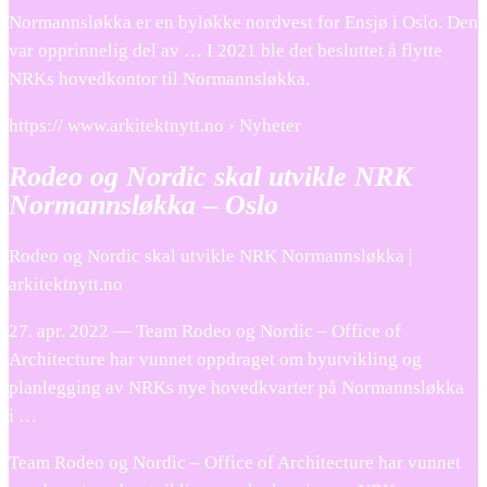
Normannsløkka er en byløkke nordvest for Ensjø i Oslo. Den
var opprinnelig del av … I 2021 ble det besluttet å flytte
NRKs hovedkontor til Normannsløkka.
https:// www.arkitektnytt.no › Nyheter
Rodeo og Nordic skal utvikle NRK
Normannsløkka – Oslo
Rodeo og Nordic skal utvikle NRK Normannsløkka |
arkitektnytt.no
27. apr. 2022 — Team Rodeo og Nordic – Office of
Architecture har vunnet oppdraget om byutvikling og
planlegging av NRKs nye hovedkvarter på Normannsløkka
i …
Team Rodeo og Nordic – Office of Architecture har vunnet