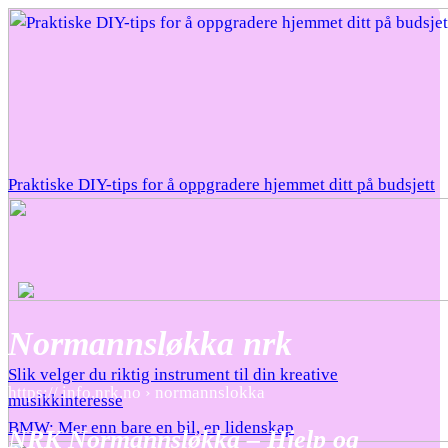
Praktiske DIY-tips for å oppgradere hjemmet ditt på budsjett
Normannsløkka nrk
Slik velger du riktig instrument til din kreative
https:// info.nrk.no › normannslokka
musikkinteresse
BMW: Mer enn bare en bil, en lidenskap
NRK Normannsløkka – Hjelp og