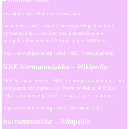
Hva skjer når? – Hjelp og informasjon
I september starter arbeidet med reguleringsplanen for
Normannsløkka. Hensikten med planarbeidet er å
omregulere Ensjøveien 3-7 for å etablere NRKs nye …
https:// no.wikipedia.org › wiki › NRK_Normannsløkka
NRK Normannsløkka – Wikipedia
NRK Normannsløkka er NRKs fremtidige hovedkontor som
etter planen skal etableres på Normannsløkka på Ensjø i
Oslo. … Tomten er på drøyt 14 mål og ligger omtrent …
https:// no.wikipedia.org › wiki › Normannsløkka
Normannsløkka – Wikipedia