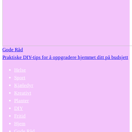
Gode Råd
Praktiske DIY-tips for å oppgradere hjemmet ditt på budsjett
Helse
Sport
Kjæledyr
Kreativt
Planter
DIY
Fritid
Hjem
Gode Råd