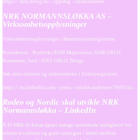
https:// data.brreg.no › oppslag › underenheter
NRK NORMANNSLØKKA AS –
Virksomhetsopplysninger
Virksomhetsopplysninger | Brønnøysundregistrene
Postadresse : Postboks 8500 Majorstuen; 0340 OSLO.
Kommune, land : 0301 OSLO, Norge.
Søk etter enheter og underenheter i Enhetsregisteret
https:// no.linkedin.com › posts › eskild-andersen-7b9531a…
Rodeo og Nordic skal utvikle NRK
Normannsløkka – LinkedIn
Å få NRK til Ensjø åpner mange spennende muligheter for
urbane kvaliteter og gode synergier i møtet mellom