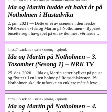
https:// www.nrk.no › ida-og-martin-budde-eit-halvt-ar-…
Ida og Martin budde eit halvt år på
Notholmen i Hustadvika
2. jan. 2021 — Dette er ei av scenene i den ferske
NRK-serien «Ida og Martin på Notholmen». Byparet
busette seg i havgapet på eit av dei mest vêrharde …
https:// tv.nrk.no › serie › sesong › episode
Ida og Martin på Notholmen – 3.
Tosomhet (Sesong 1) – NRK TV
25. des. 2020 — Ida og Martin setter bylivet på pause
og flytter til en liten holme på Romsdalskysten. På
Notholmen skal de utforske en enklere måte å leve …
https:// tv.nrk.no › serie › sesong › episode
Ida og Martin på Notholmen – 4.