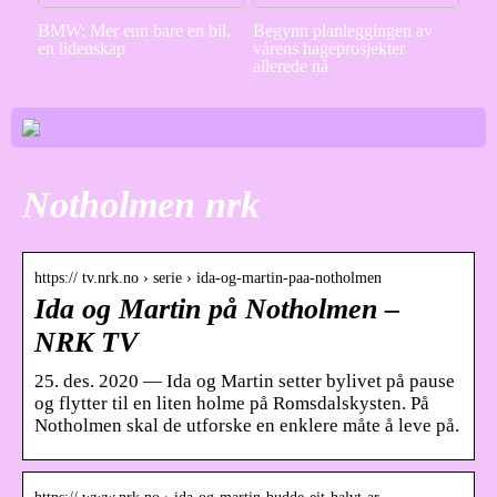
BMW: Mer enn bare en bil,
Begynn planleggingen av
en lidenskap
vårens hageprosjekter
allerede nå
Notholmen nrk
https:// tv.nrk.no › serie › ida-og-martin-paa-notholmen
Ida og Martin på Notholmen –
NRK TV
25. des. 2020 — Ida og Martin setter bylivet på pause
og flytter til en liten holme på Romsdalskysten. På
Notholmen skal de utforske en enklere måte å leve på.