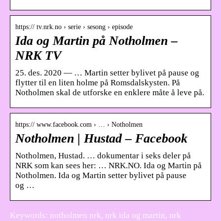
https:// tv.nrk.no › serie › sesong › episode
Ida og Martin på Notholmen –
NRK TV
25. des. 2020 — … Martin setter bylivet på pause og
flytter til en liten holme på Romsdalskysten. På
Notholmen skal de utforske en enklere måte å leve på.
https:// www.facebook.com › … › Notholmen
Notholmen | Hustad – Facebook
Notholmen, Hustad. … dokumentar i seks deler på
NRK som kan sees her: … NRK.NO. Ida og Martin på
Notholmen. Ida og Martin setter bylivet på pause
og …
Keywords: notholmen nrk, nrk ida og martin, nrk