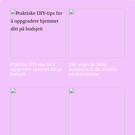
Praktiske DIY-tips for å
Slik velger du riktig
oppgradere hjemmet ditt på
instrument til din kreative
budsjett
musikkinteresse