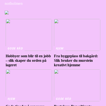
notholmen
GODE RÅD
HJEM
Hobbyer som blir til en jobb
Fra byggeplass til bakgård:
– slik skaper du orden på
Slik bruker du murstein
lageret
kreativt hjemme
HJEM
GODE RÅD