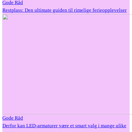
Gode Råd
Restplass: Den ultimate guiden til rimelige ferieopplevelser
Gode Råd
Derfor kan LED-armaturer være et smart valg i mange ulike