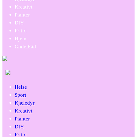
Kreativt
Planter
DIY
Fritid
Hjem
Gode Råd
Helse
Sport
Kjæledyr
Kreativt
Planter
DIY
Fritid