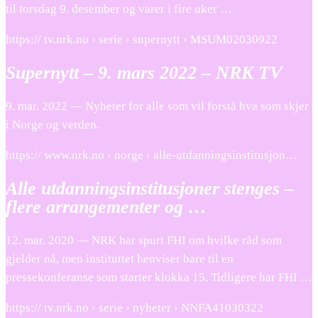
til torsdag 9. desember og varer i fire uker …
https:// tv.nrk.no › serie › supernytt › MSUM02030922
Supernytt – 9. mars 2022 – NRK TV
9. mar. 2022 — Nyheter for alle som vil forstå hva som skjer
i Norge og verden.
https:// www.nrk.no › norge › alle-utdanningsinstitusjon…
Alle utdanningsinstitusjoner stenges –
flere arrangementer og …
12. mar. 2020 — NRK har spurt FHI om hvilke råd som
gjelder nå, men instituttet henviser bare til en
pressekonferanse som starter klokka 15. Tidligere har FHI …
https:// tv.nrk.no › serie › nyheter › NNFA41030322