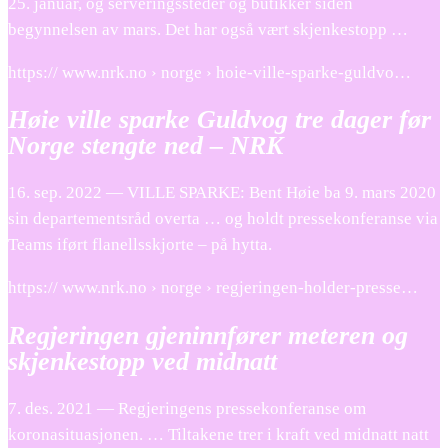
25. januar, og serveringssteder og butikker siden
begynnelsen av mars. Det har også vært skjenkestopp …
https:// www.nrk.no › norge › hoie-ville-sparke-guldvo…
Høie ville sparke Guldvog tre dager før
Norge stengte ned – NRK
16. sep. 2022 — VILLE SPARKE: Bent Høie ba 9. mars 2020
sin departementsråd overta … og holdt pressekonferanse via
Teams iført flanellsskjorte – på hytta.
https:// www.nrk.no › norge › regjeringen-holder-presse…
Regjeringen gjeninnfører meteren og
skjenkestopp ved midnatt
7. des. 2021 — Regjeringens pressekonferanse om
koronasituasjonen. … Tiltakene trer i kraft ved midnatt natt