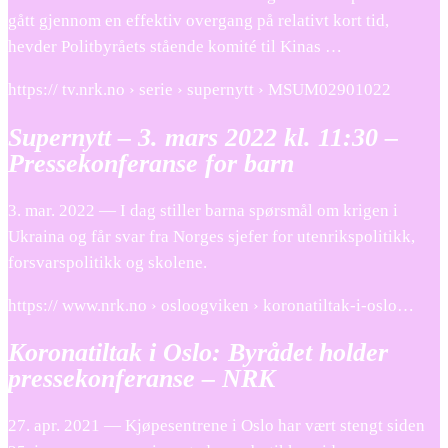
gått gjennom en effektiv overgang på relativt kort tid,
hevder Politbyråets stående komité til Kinas …
https:// tv.nrk.no › serie › supernytt › MSUM02901022
Supernytt – 3. mars 2022 kl. 11:30 –
Pressekonferanse for barn
3. mar. 2022 — I dag stiller barna spørsmål om krigen i
Ukraina og får svar fra Norges sjefer for utenrikspolitikk,
forsvarspolitikk og skolene.
https:// www.nrk.no › osloogviken › koronatiltak-i-oslo…
Koronatiltak i Oslo: Byrådet holder
pressekonferanse – NRK
27. apr. 2021 — Kjøpesentrene i Oslo har vært stengt siden