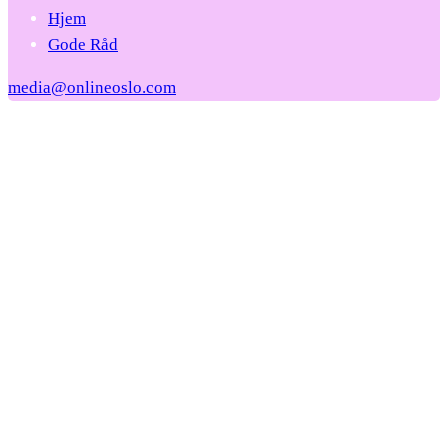
Hjem
Gode Råd
media@onlineoslo.com