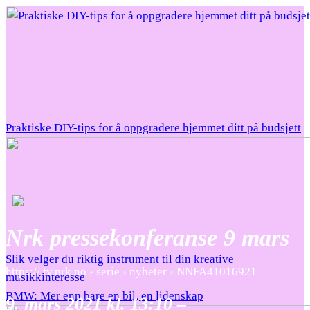
Praktiske DIY-tips for å oppgradere hjemmet ditt på budsjett
Nrk pressekonferanse 9 mars
Slik velger du riktig instrument til din kreative
https:// tv.nrk.no › serie › nyheter › NNFA41016921
musikkinteresse
BMW: Mer enn bare en bil, en lidenskap
9. mars 2021 kl. 13:10 –