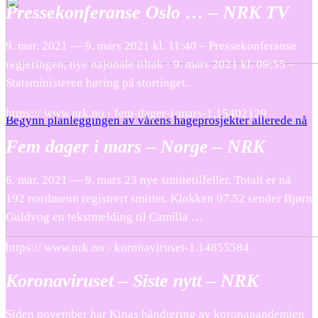
Pressekonferanse Oslo … – NRK TV
9. mar. 2021 — 9. mars 2021 kl. 11:40 – Pressekonferanse
regjeringen, nye najonale tiltak · 9. mars 2021 kl. 09:55 –
Statsministeren høring på stortinget.
https:// www.nrk.no › fem-dager-i-mars-1.15402129
Begynn planleggingen av vårens hageprosjekter allerede nå
Fem dager i mars – Norge – NRK
6. mar. 2021 — 9. mars 23 nye smittetilfeller. Totalt er nå
192 nordmenn registrert smittet. Klokken 07.52 sender Bjørn
Guldvog en tekstmelding til Camilla …
https:// www.nrk.no › koronaviruset-1.14855584
Koronaviruset – Siste nytt – NRK
Siden november har Kinas håndtering av koronapandemien