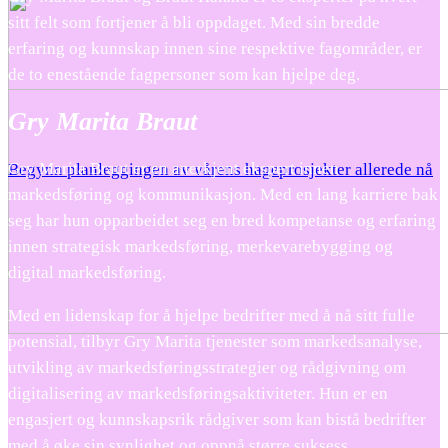
sitt felt som fortjener å bli oppdaget. Med sin bredde
erfaring og kunnskap innen sine respektive fagområder, er
de to enestående fagpersoner som kan hjelpe deg.
Gry Marita Braut
Gry Marita Braut er en anerkjent ekspert innen
Begynn planleggingen av vårens hageprosjekter allerede nå
markedsføring og kommunikasjon. Med en lang karriere bak
seg har hun opparbeidet seg en bred kompetanse og erfaring
innen strategisk markedsføring, merkevarebygging og
digital markedsføring.
Med en lidenskap for å hjelpe bedrifter med å nå sitt fulle
potensial, tilbyr Gry Marita tjenester som markedsanalyse,
utvikling av markedsføringsstrategier og rådgivning om
digitalisering av markedsføringsaktiviteter. Hun er en
engasjert og kunnskapsrik rådgiver som kan bistå bedrifter
med å øke sin synlighet og oppnå større suksess.