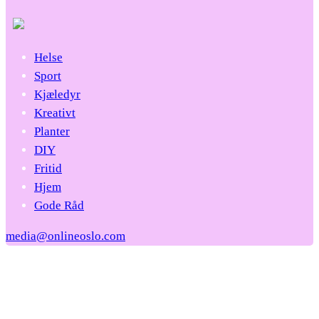
Helse
Sport
Kjæledyr
Kreativt
Planter
DIY
Fritid
Hjem
Gode Råd
media@onlineoslo.com