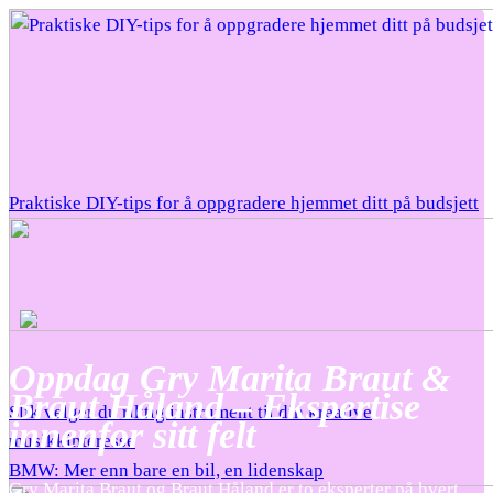
Praktiske DIY-tips for å oppgradere hjemmet ditt på budsjett
Oppdag Gry Marita Braut &
Braut Håland – Ekspertise
Slik velger du riktig instrument til din kreative
innenfor sitt felt
musikkinteresse
BMW: Mer enn bare en bil, en lidenskap
Gry Marita Braut og Braut Håland er to eksperter på hvert