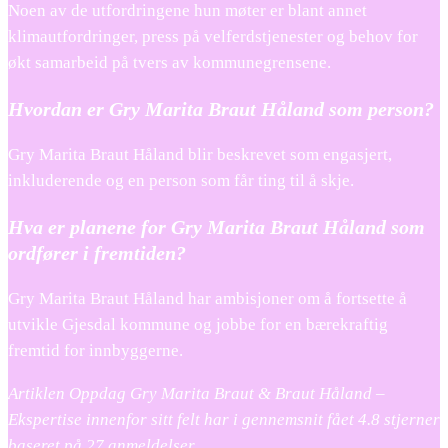
Noen av de utfordringene hun møter er blant annet
klimautfordringer, press på velferdstjenester og behov for
økt samarbeid på tvers av kommunegrensene.
Hvordan er Gry Marita Braut Håland som person?
Gry Marita Braut Håland blir beskrevet som engasjert,
inkluderende og en person som får ting til å skje.
Hva er planene for Gry Marita Braut Håland som
ordfører i fremtiden?
Gry Marita Braut Håland har ambisjoner om å fortsette å
utvikle Gjesdal kommune og jobbe for en bærekraftig
fremtid for innbyggerne.
Artiklen Oppdag Gry Marita Braut & Braut Håland –
Ekspertise innenfor sitt felt har i gennemsnit fået
4.8
stjerner
baseret på
27
anmeldelser