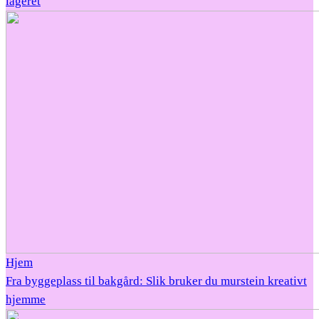
lageret
Hjem
Fra byggeplass til bakgård: Slik bruker du murstein kreativt
hjemme