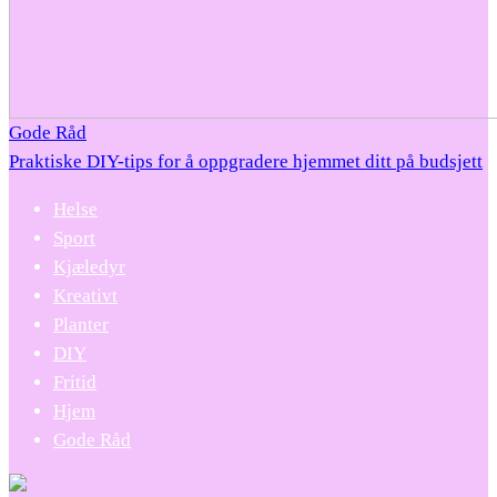
Gode Råd
Praktiske DIY-tips for å oppgradere hjemmet ditt på budsjett
Helse
Sport
Kjæledyr
Kreativt
Planter
DIY
Fritid
Hjem
Gode Råd