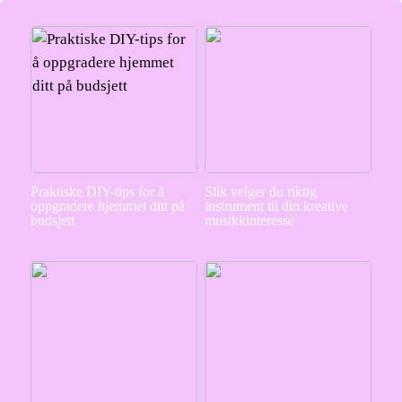
Praktiske DIY-tips for å
Slik velger du riktig
oppgradere hjemmet ditt på
instrument til din kreative
budsjett
musikkinteresse