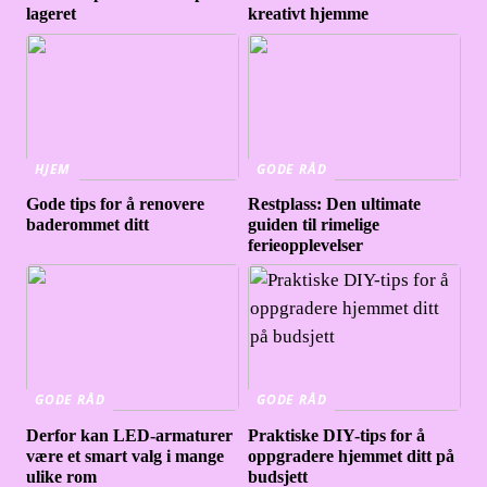
lageret
kreativt hjemme
HJEM
GODE RÅD
Gode tips for å renovere
Restplass: Den ultimate
baderommet ditt
guiden til rimelige
ferieopplevelser
GODE RÅD
GODE RÅD
Derfor kan LED-armaturer
Praktiske DIY-tips for å
være et smart valg i mange
oppgradere hjemmet ditt på
ulike rom
budsjett