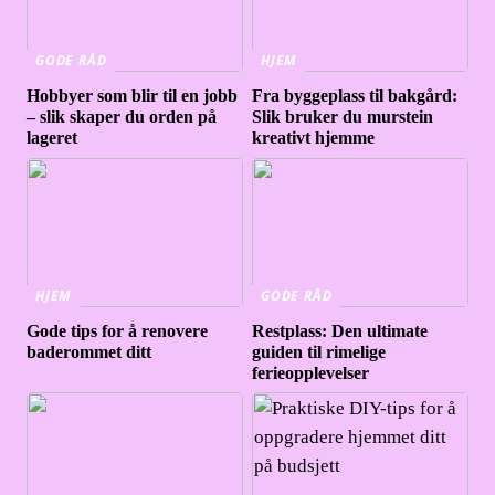
GODE RÅD
HJEM
Hobbyer som blir til en jobb
Fra byggeplass til bakgård:
– slik skaper du orden på
Slik bruker du murstein
lageret
kreativt hjemme
HJEM
GODE RÅD
Gode tips for å renovere
Restplass: Den ultimate
baderommet ditt
guiden til rimelige
ferieopplevelser