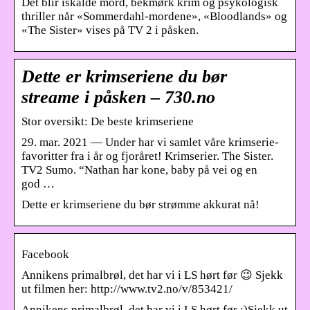
Det blir iskalde mord, bekmørk krim og psykologisk
thriller når «Sommerdahl-mordene», «Bloodlands» og
«The Sister» vises på TV 2 i påsken.
Dette er krimseriene du bør
streame i påsken – 730.no
Stor oversikt: De beste krimseriene
29. mar. 2021 — Under har vi samlet våre krimserie-
favoritter fra i år og fjoråret! Krimserier. The Sister.
TV2 Sumo. “Nathan har kone, baby på vei og en
god …
Dette er krimseriene du bør strømme akkurat nå!
Facebook
Annikens primalbrøl, det har vi i LS hørt før 😉 Sjekk
ut filmen her: http://www.tv2.no/v/853421/
Annikens primalbrøl, det har vi i LS hørt før ;)Sjekk ut