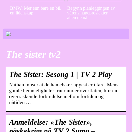
BMW: Mer enn bare en bil,
Begynn planleggingen av
en lidenskap
vårens hageprosjekter
allerede nå
The sister tv2
The Sister: Sesong 1 | TV 2 Play
Nathan innser at de han elsker høyest er i fare. Mens
gamle hemmeligheter truer under overflaten, blir en
overraskende forbindelse mellom fortiden og
nåtiden …
Anmeldelse: «The Sister»,
påskekrim på TV 2 Sumo –