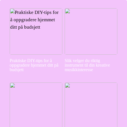
Praktiske DIY-tips for å
Slik velger du riktig
oppgradere hjemmet ditt på
instrument til din kreative
budsjett
musikkinteresse