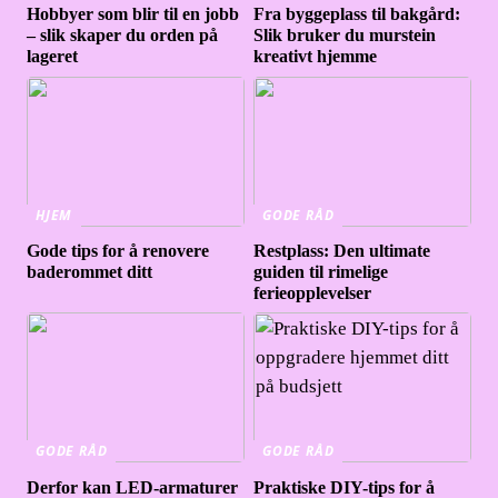
Hobbyer som blir til en jobb
Fra byggeplass til bakgård:
– slik skaper du orden på
Slik bruker du murstein
lageret
kreativt hjemme
HJEM
GODE RÅD
Gode tips for å renovere
Restplass: Den ultimate
baderommet ditt
guiden til rimelige
ferieopplevelser
GODE RÅD
GODE RÅD
Derfor kan LED-armaturer
Praktiske DIY-tips for å