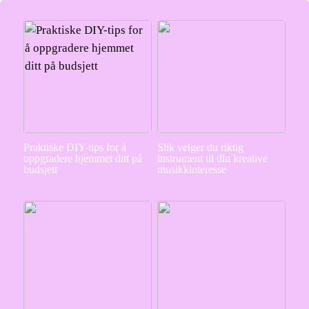
Praktiske DIY-tips for å
Slik velger du riktig
oppgradere hjemmet ditt på
instrument til din kreative
budsjett
musikkinteresse