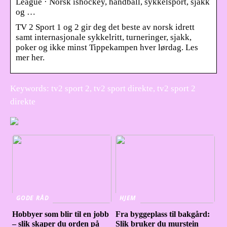
League · Norsk ishockey, håndball, sykkelsport, sjakk
og …
TV 2 Sport 1 og 2 gir deg det beste av norsk idrett
samt internasjonale sykkelritt, turneringer, sjakk,
poker og ikke minst Tippekampen hver lørdag. Les
mer her.
Keywords: tv2 sport 2, tv2 sport direkte, tv2 sport 2
direkte
GODE RÅD
HJEM
Hobbyer som blir til en jobb
Fra byggeplass til bakgård:
– slik skaper du orden på
Slik bruker du murstein