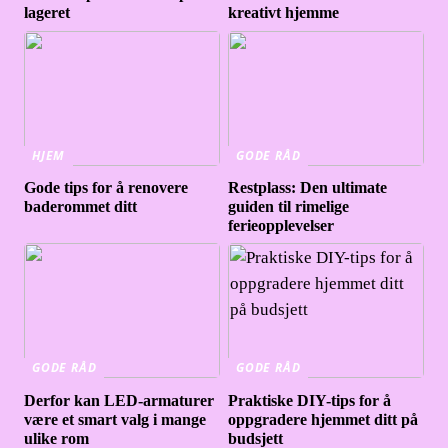
lageret
kreativt hjemme
HJEM
GODE RÅD
Gode tips for å renovere
Restplass: Den ultimate
baderommet ditt
guiden til rimelige
ferieopplevelser
GODE RÅD
GODE RÅD
Derfor kan LED-armaturer
Praktiske DIY-tips for å
være et smart valg i mange
oppgradere hjemmet ditt på
ulike rom
budsjett