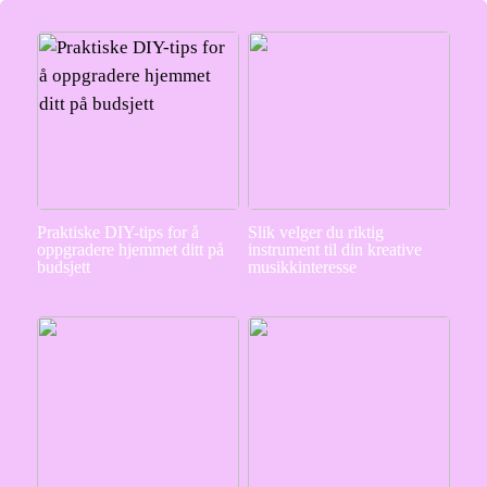
Praktiske DIY-tips for å
Slik velger du riktig
oppgradere hjemmet ditt på
instrument til din kreative
budsjett
musikkinteresse