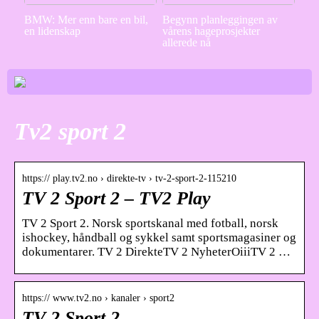
BMW: Mer enn bare en bil,
Begynn planleggingen av
en lidenskap
vårens hageprosjekter
allerede nå
Tv2 sport 2
https:// play.tv2.no › direkte-tv › tv-2-sport-2-115210
TV 2 Sport 2 – TV2 Play
TV 2 Sport 2. Norsk sportskanal med fotball, norsk
ishockey, håndball og sykkel samt sportsmagasiner og
dokumentarer. TV 2 DirekteTV 2 NyheterOiiiTV 2 …
https:// www.tv2.no › kanaler › sport2
TV 2 Sport 2