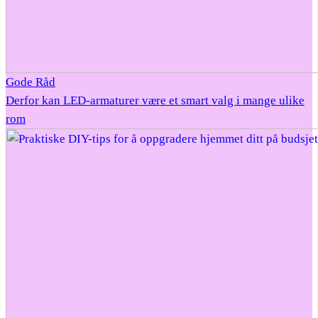
Gode Råd
Derfor kan LED-armaturer være et smart valg i mange ulike
rom