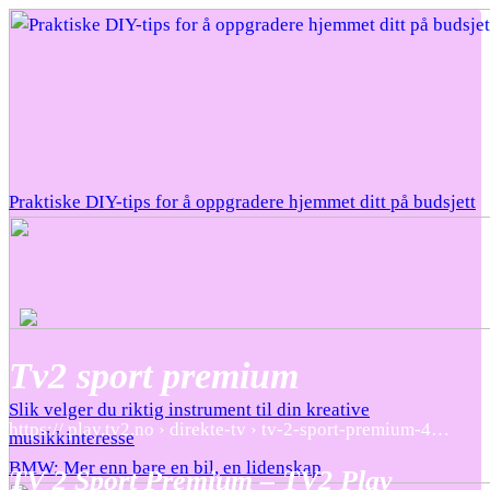
Praktiske DIY-tips for å oppgradere hjemmet ditt på budsjett
Tv2 sport premium
Slik velger du riktig instrument til din kreative
https:// play.tv2.no › direkte-tv › tv-2-sport-premium-4…
musikkinteresse
BMW: Mer enn bare en bil, en lidenskap
TV 2 Sport Premium – TV2 Play