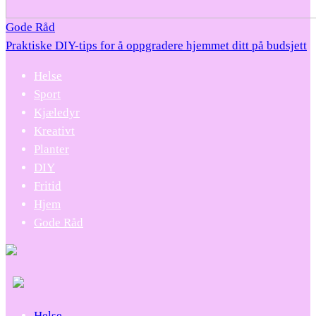
Gode Råd
Praktiske DIY-tips for å oppgradere hjemmet ditt på budsjett
Helse
Sport
Kjæledyr
Kreativt
Planter
DIY
Fritid
Hjem
Gode Råd
Helse