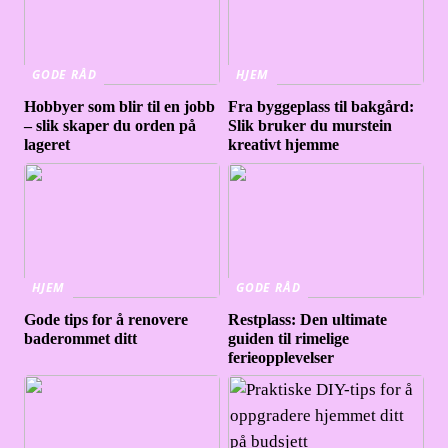
GODE RÅD
HJEM
Hobbyer som blir til en jobb
Fra byggeplass til bakgård:
– slik skaper du orden på
Slik bruker du murstein
lageret
kreativt hjemme
HJEM
GODE RÅD
Gode tips for å renovere
Restplass: Den ultimate
baderommet ditt
guiden til rimelige
ferieopplevelser