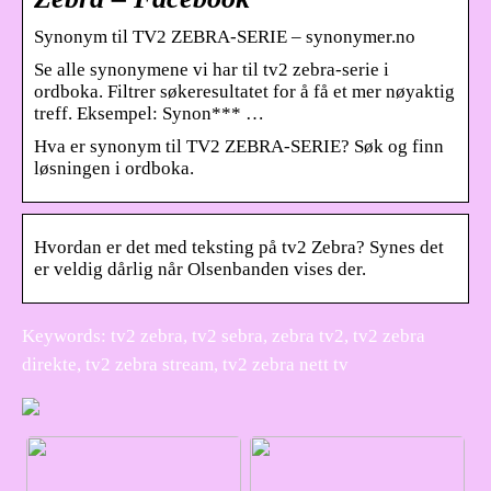
Synonym til TV2 ZEBRA-SERIE – synonymer.no
Se alle synonymene vi har til tv2 zebra-serie i
ordboka. Filtrer søkeresultatet for å få et mer nøyaktig
treff. Eksempel: Synon*** …
Hva er synonym til TV2 ZEBRA-SERIE? Søk og finn
løsningen i ordboka.
Hvordan er det med teksting på tv2 Zebra? Synes det
er veldig dårlig når Olsenbanden vises der.
Keywords: tv2 zebra, tv2 sebra, zebra tv2, tv2 zebra
direkte, tv2 zebra stream, tv2 zebra nett tv