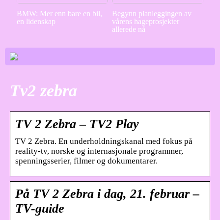
BMW: Mer enn bare en bil,
Begynn planleggingen av
en lidenskap
vårens hageprosjekter
allerede nå
Tv2 zebra
TV 2 Zebra – TV2 Play
TV 2 Zebra. En underholdningskanal med fokus på
reality-tv, norske og internasjonale programmer,
spenningsserier, filmer og dokumentarer.
På TV 2 Zebra i dag, 21. februar –
TV-guide