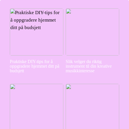
Praktiske DIY-tips for å
Slik velger du riktig
oppgradere hjemmet ditt på
instrument til din kreative
budsjett
musikkinteresse