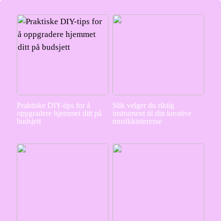
Praktiske DIY-tips for å
Slik velger du riktig
oppgradere hjemmet ditt på
instrument til din kreative
budsjett
musikkinteresse