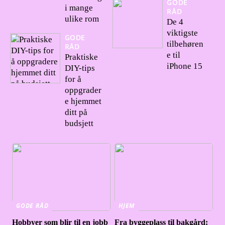
GODE
i mange
RÅD
ulike rom
De 4
viktigste
GODE
tilbehøren
RÅD
e til
Praktiske
iPhone 15
DIY-tips
for å
oppgrader
e hjemmet
ditt på
budsjett
GODE RÅD
HJEM
Hobbyer som blir til en jobb
Fra byggeplass til bakgård: