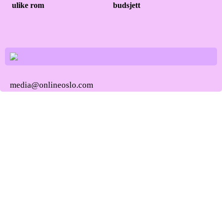
ulike rom
budsjett
media@onlineoslo.com