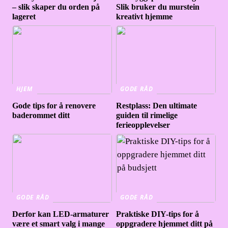
– slik skaper du orden på
Slik bruker du murstein
lageret
kreativt hjemme
HJEM
GODE RÅD
Gode tips for å renovere
Restplass: Den ultimate
baderommet ditt
guiden til rimelige
ferieopplevelser
GODE RÅD
GODE RÅD
Derfor kan LED-armaturer
Praktiske DIY-tips for å
være et smart valg i mange
oppgradere hjemmet ditt på