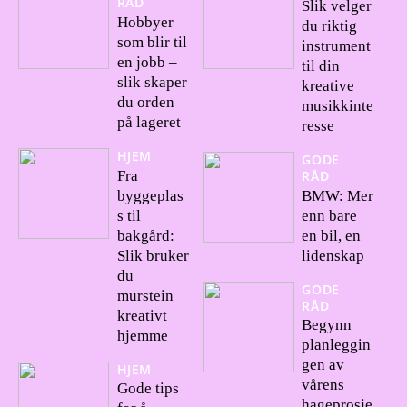
RÅD
Slik velger
Hobbyer
du riktig
som blir til
instrument
en jobb –
til din
slik skaper
kreative
du orden
musikkinte
på lageret
resse
HJEM
GODE
Fra
RÅD
byggeplas
BMW: Mer
s til
enn bare
bakgård:
en bil, en
Slik bruker
lidenskap
du
GODE
murstein
RÅD
kreativt
Begynn
hjemme
planleggin
gen av
HJEM
vårens
Gode tips
hageprosje