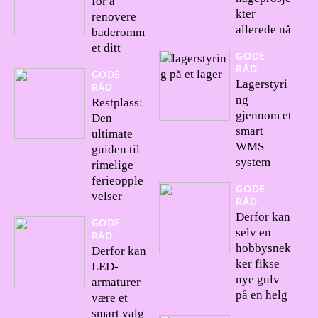
for å
kter
renovere
allerede nå
baderomm
et ditt
GODE
RÅD
GODE
Lagerstyri
RÅD
ng
Restplass:
gjennom et
Den
smart
ultimate
WMS
guiden til
system
rimelige
ferieopple
GODE
velser
RÅD
Derfor kan
GODE
selv en
RÅD
hobbysnek
Derfor kan
ker fikse
LED-
nye gulv
armaturer
på en helg
være et
smart valg