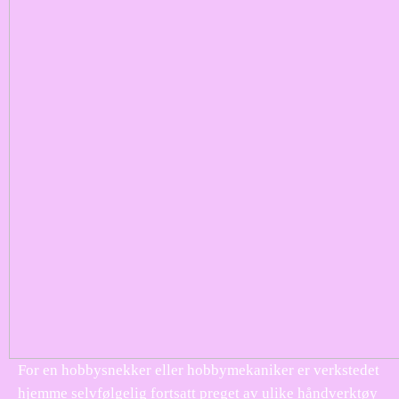
For en hobbysnekker eller hobbymekaniker er verkstedet
hjemme selvfølgelig fortsatt preget av ulike håndverktøy