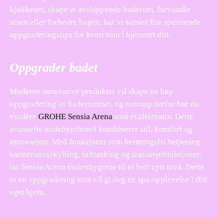
kjøkkenet, skape et avslappende baderom, forvandle
stuen eller forbedre hagen, har vi samlet fire spennende
oppgraderingstips for hvert rom i hjemmet ditt.
Oppgrader badet
Moderne innovative produkter vil skape en høy
oppgradering av baderommet, og nettopp derfor bør du
vurdere
GROHE Sensia Arena
som et alternativ. Dette
avanserte toalettsystemet kombinerer stil, komfort og
innovasjon. Med funksjoner som berøringsfri betjening,
varmtvannsskylling, lufttørking og massasjefunksjoner,
tar Sensia Arena toaletthygiene til et helt nytt nivå. Dette
er en oppgradering som vil gi deg en spa-opplevelse i ditt
eget hjem.