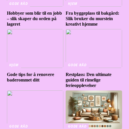
GODE RÅD
HJEM
Hobbyer som blir til en jobb
Fra byggeplass til bakgård:
– slik skaper du orden på
Slik bruker du murstein
lageret
kreativt hjemme
HJEM
GODE RÅD
Gode tips for å renovere
Restplass: Den ultimate
baderommet ditt
guiden til rimelige
ferieopplevelser
GODE RÅD
GODE RÅD