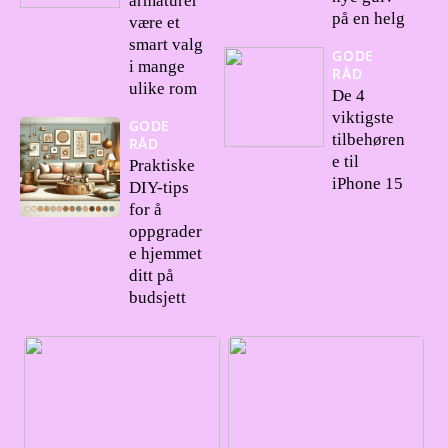
armaturer
på en helg
være et
smart valg
GODE
i mange
RÅD
ulike rom
De 4
viktigste
GODE
tilbehøren
RÅD
e til
Praktiske
iPhone 15
DIY-tips
for å
oppgrader
e hjemmet
ditt på
budsjett