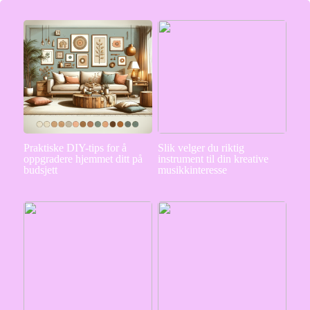
Praktiske DIY-tips for å
Slik velger du riktig
oppgradere hjemmet ditt på
instrument til din kreative
budsjett
musikkinteresse