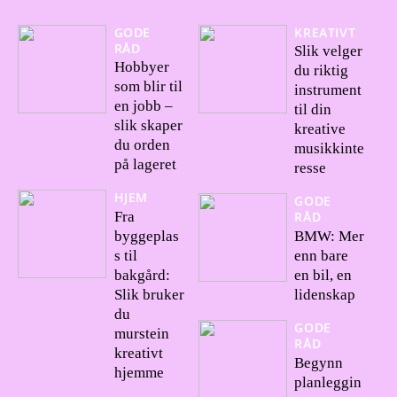
GODE
KREATIVT
RÅD
Slik velger
Hobbyer
du riktig
som blir til
instrument
en jobb –
til din
slik skaper
kreative
du orden
musikkinte
på lageret
resse
HJEM
GODE
Fra
RÅD
byggeplas
BMW: Mer
s til
enn bare
bakgård:
en bil, en
Slik bruker
lidenskap
du
GODE
murstein
RÅD
kreativt
Begynn
hjemme
planleggin