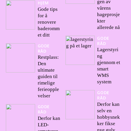
gen av
HJEM
vårens
Gode tips
hageprosje
for å
kter
renovere
allerede nå
baderomm
et ditt
GODE
RÅD
GODE
Lagerstyri
RÅD
ng
Restplass:
gjennom et
Den
smart
ultimate
WMS
guiden til
system
rimelige
ferieopple
GODE
velser
RÅD
Derfor kan
GODE
selv en
RÅD
hobbysnek
Derfor kan
ker fikse
LED-
nye gulv